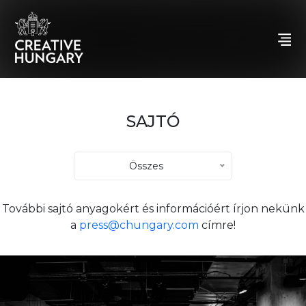
SAJTÓ
Összes
További sajtó anyagokért és információért írjon nekünk
a
press@chungary.com
címre!