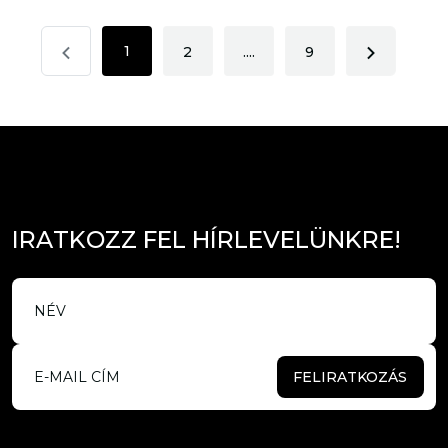
1
2
....
9
I
R
A
T
K
O
Z
Z
F
E
L
H
Í
R
L
E
V
E
L
Ü
N
K
R
E
!
FELIRATKOZÁS