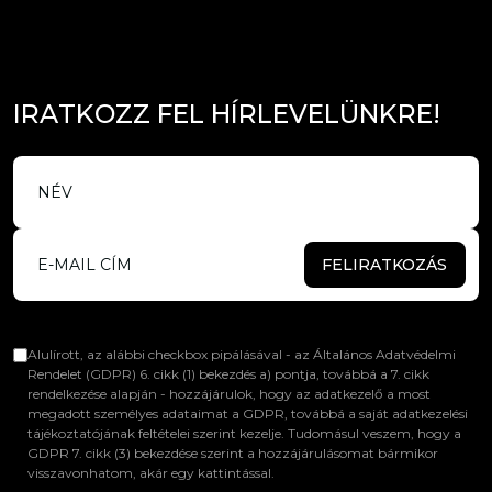
I
R
A
T
K
O
Z
Z
F
E
L
H
Í
R
L
E
V
E
L
Ü
N
K
R
E
!
FELIRATKOZÁS
Alulírott, az alábbi checkbox pipálásával - az Általános Adatvédelmi
Rendelet (GDPR) 6. cikk (1) bekezdés a) pontja, továbbá a 7. cikk
rendelkezése alapján - hozzájárulok, hogy az adatkezelő a most
megadott személyes adataimat a GDPR, továbbá a saját adatkezelési
tájékoztatójának feltételei szerint kezelje. Tudomásul veszem, hogy a
GDPR 7. cikk (3) bekezdése szerint a hozzájárulásomat bármikor
visszavonhatom, akár egy kattintással.