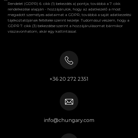
Rendelet (GDPR) 6. cikk (1) bekezdés a) pontja, továbbá a 7. cikk
rendelkezése alapján - hozzájárulok, hogy az adatkezelő a most
megadott személyes adataimat a GDPR, továbbá a saját adatkezelési
tájékoztatójának feltételei szerint kezelje. Tudomásul veszem, hogy a
GDPR 7. cikk (3) bekezdése szerint a hozzájárulásomat bármikor
visszavonhatom, akár egy kattintással.
+36 20 272 2351
info@chungary.com