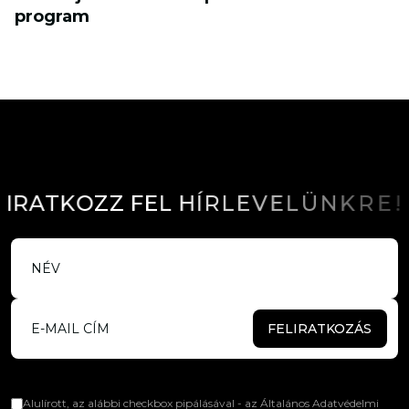
program
I
R
A
T
K
O
Z
Z
F
E
L
H
Í
R
L
E
V
E
L
Ü
N
K
R
E
!
FELIRATKOZÁS
Alulírott, az alábbi checkbox pipálásával - az Általános Adatvédelmi