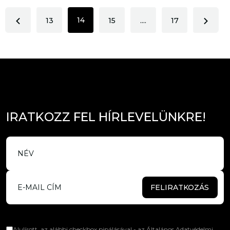
14
13
15
....
17
I
R
A
T
K
O
Z
Z
F
E
L
H
Í
R
L
E
V
E
L
Ü
N
K
R
E
!
FELIRATKOZÁS
Alulírott, az alábbi checkbox pipálásával - az Általános Adatvédelmi