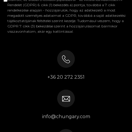
Rendelet (GDPR) 6. cikk (1) bekezdés a) pontja, továbbá a 7. cikk
rendelkezése alapján - hozzájárulok, hogy az adatkezelő a most
megadott személyes adataimat a GDPR, továbbá a saját adatkezelési
tájékoztatójának feltételei szerint kezelje. Tudomásul veszem, hogy a
GDPR 7. cikk (3) bekezdése szerint a hozzájárulásomat bármikor
visszavonhatom, akár egy kattintással.
+36 20 272 2351
info@chungary.com