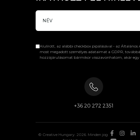
Alulírott, az alábbi checkbox pipálásával - az Általános
most megadott személyes adataimat a GDPR, továbbá a sa
hozzájárulásomat bármikor visszavonhatom, akár egy k
+36 20 272 2351
© Creative Hungary. 2026. Minden jog