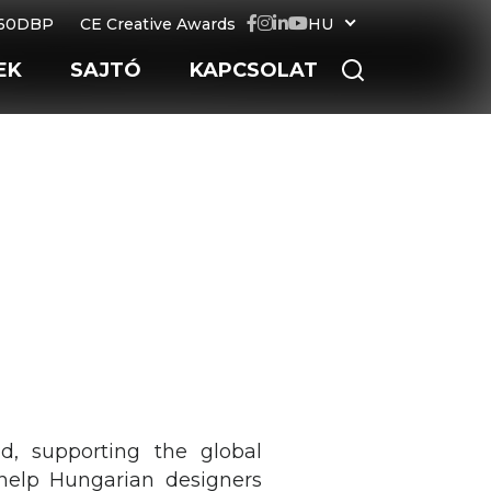
60DBP
CE Creative Awards
HU
EK
SAJTÓ
KAPCSOLAT
nd, supporting the global
 help Hungarian designers