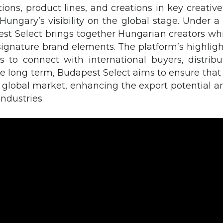
tions, product lines, and creations in key creati
Hungary’s visibility on the global stage. Under a
est Select brings together Hungarian creators whi
 signature brand elements. The platform’s highlig
s to connect with international buyers, distribut
he long term, Budapest Select aims to ensure tha
the global market, enhancing the export potential a
industries.