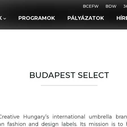
BCEFW
BDW
3
K
PROGRAMOK
PÁLYÁZATOK
HÍR
BUDAPEST SELECT
Creative Hungary’s international umbrella bra
n fashion and design labels. Its mission is to