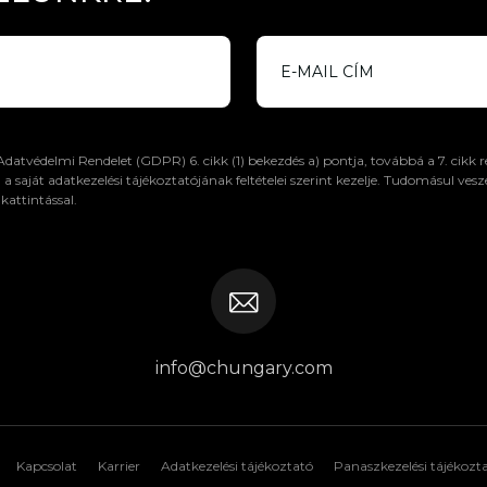
 Adatvédelmi Rendelet (GDPR) 6. cikk (1) bekezdés a) pontja, továbbá a 7. cikk
ját adatkezelési tájékoztatójának feltételei szerint kezelje. Tudomásul vesz
attintással.
info@chungary.com
Kapcsolat
Karrier
Adatkezelési tájékoztató
Panaszkezelési tájékozt