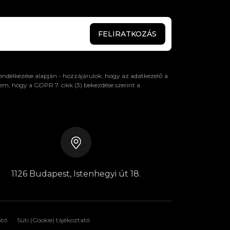
FELIRATKOZÁS
 rendelkezése alapján - hozzájárulok, hogy az adatkezelő a
em, hogy a GDPR 7. cikk (3) bekezdése szerint a
1126 Budapest, Istenhegyi út 18.
ató
Süti (Cookie) tájékoztató