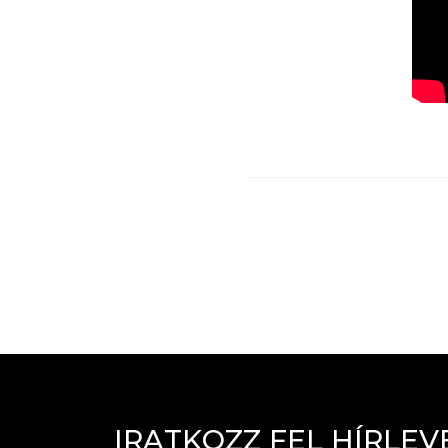
I
R
A
T
K
O
Z
Z
F
E
L
H
Í
R
L
E
V