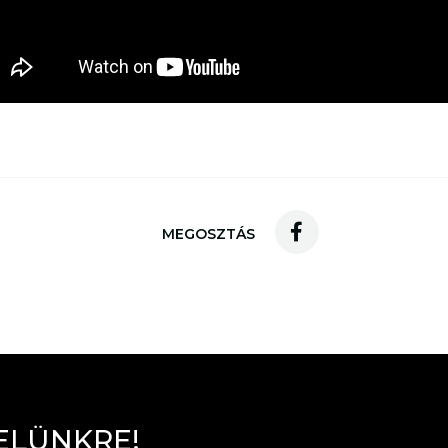
MEGOSZTÁS
E
L
Ü
N
K
R
E
!